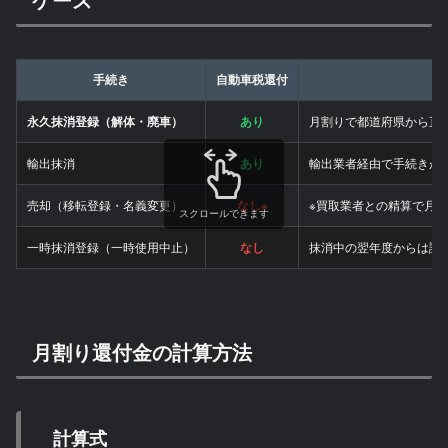
手続き
自動車税還付
備
永久抹消登録（解体・廃車）
あり
月割りで都道府県から直
輸出抹消
あり
輸出業者経由で手続きが
売却（移転登録・名義変更）
なし※
※買取業者との精算で月
スクロールできます
一時抹消登録（一時使用中止）
なし
抹消中の翌年度からは課
月割り還付金の計算方法
計算式