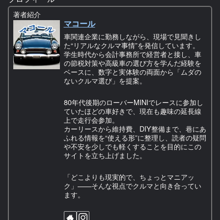
著者紹介
マコール
車関連企業に勤務しながら、現場で見聞きし
た“リアルなクルマ事情”を発信しています。
学生時代から会計事務所で経営者と接し、車
の節税対策や高級車の選び方を学んだ経験を
ベースに、数字と実体験の両面から「ムダの
ないクルマ選び」を提案。
80年代後期のローバーMINIでレースに参加し
ていたほどの車好きで、現在も趣味の延長線
上で走行会参加。
カーリースから維持費、DIY整備まで、巷にあ
ふれる情報を“使える形”に整理し、読者の疑問
や不安を少しでも軽くすることを目的にこの
サイトを立ち上げました。
「どこよりも現実的で、ちょっとマニアッ
ク」——そんな視点でクルマと向き合ってい
ます。