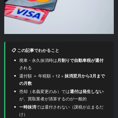
📋 この記事でわかること
廃車・永久抹消時は
月割りで自動車税が還付
される
還付額 ＝ 年税額 ÷ 12 ×
抹消翌月から3月まで
の月数
売却（名義変更のみ）では
還付は発生しない
が、買取業者が清算するのが一般的
一時抹消
では還付されない（課税が止まるだ
け）