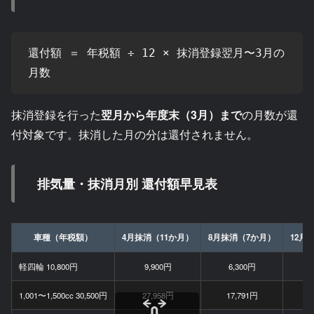
還付額 ＝ 年税額 ÷ 12 × 抹消登録翌月〜3月の
月数
抹消登録を行った
翌月から年度末（3月）まで
の月数が還
付対象です。抹消した月の分は還付されません。
排気量・抹消月別 還付額早見表
車種（年税額）
4月抹消（11か月）
8月抹消（7か月）
12月
軽四輪 10,800円
9,900円
6,300円
1,001〜1,500cc 30,500円
27,958円
17,791円