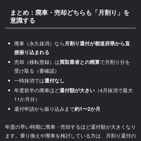
まとめ：廃車・売却どちらも「月割り」を
意識する
廃車（永久抹消）なら
月割り還付が都道府県から直
接振り込まれる
売却（移転登録）は
買取業者との精算
で月割り分を
受け取る（要確認）
一時抹消では
還付なし
年度前半の廃車ほど
還付額が大きい
（4月抹消で最大
11か月分）
還付申請から振り込みまで
約1〜2か月
年度の早い時期に廃車・売却するほど還付額が大きくなり
ます。乗り換えや廃車を検討している方は、月割り還付の