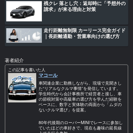
残クレ 落とし穴：返却時に「予想外の
請求」が来る理由と対策
走行距離無制限 カーリース完全ガイド
｜長距離通勤・営業車向けの選び方
著者紹介
この記事を書いた人
マコール
車関連企業に勤務しながら、現場で見聞きし
た“リアルなクルマ事情”を発信しています。
学生時代から会計事務所で経営者と接し、車
の節税対策や高級車の選び方を学んだ経験を
ベースに、数字と実体験の両面から「ムダの
ないクルマ選び」を提案。
80年代後期のローバーMINIでレースに参加し
ていたほどの車好きで、現在も趣味の延長線
上で走行会参加。