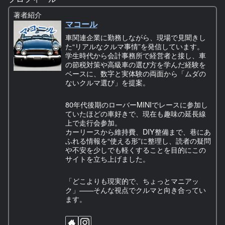
著者紹介
マコール
車関連企業に勤務しながら、現場で見聞きし
た“リアルなクルマ事情”を発信しています。
学生時代から会計事務所で経営者と接し、車
の節税対策や高級車の選び方を学んだ経験を
ベースに、数字と実体験の両面から「ムダの
ないクルマ選び」を提案。
80年代後期のローバーMINIでレースに参加し
ていたほどの車好きで、現在も趣味の延長線
上で走行会参加。
カーリースから維持費、DIY整備まで、巷にあ
ふれる情報を“使える形”に整理し、読者の疑問
や不安を少しでも軽くすることを目的にこの
サイトを立ち上げました。
「どこよりも現実的で、ちょっとマニアッ
ク」——そんな視点でクルマと向き合ってい
ます。