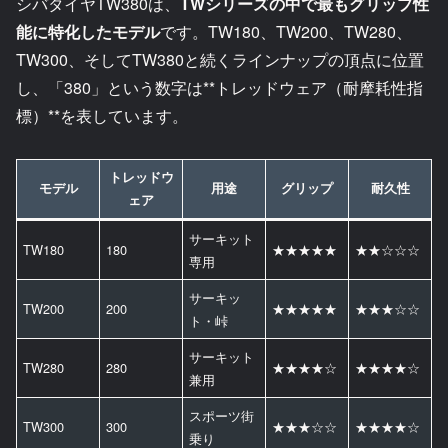
シバタイヤTW380は、
TWシリーズの中で最もグリップ性
能に特化したモデル
です。TW180、TW200、TW280、
TW300、そしてTW380と続くラインナップの頂点に位置
し、「380」という数字は**トレッドウェア（耐摩耗性指
標）**を表しています。
トレッドウ
モデル
用途
グリップ
耐久性
ェア
サーキット
TW180
180
★★★★★
★★☆☆☆
専用
サーキッ
TW200
200
★★★★★
★★★☆☆
ト・峠
サーキット
TW280
280
★★★★☆
★★★★☆
兼用
スポーツ街
TW300
300
★★★☆☆
★★★★☆
乗り