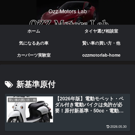
Ozz Motors Lab
実体験で語る本音のカー情報
ホーム
タイヤ選び相談室
気になるあの車
賢い車の買い方・他
カーパーツ実験室
ozzmotorlab-home
新基準原付
【2026年版】電動モペット・ペ
賢い車の買い方・他
ダル付き電動バイクは免許が必
要！原付新基準・50cc・電動バ
イクの選び方と免許・保険を完全
比較
2026.05.30