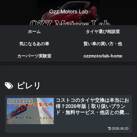
Ozz Motors Lab
実体験で語る本音のカー情報
ホーム
タイヤ選び相談室
気になるあの車
賢い車の買い方・他
カーパーツ実験室
ozzmotorlab-home
ピレリ
コストコのタイヤ交換は本当にお
コストコ タイヤ
得？2026年版｜取り扱いブラン
ド・無料サービス・他店との費用
比較・向き不向きを解説
2026.06.20