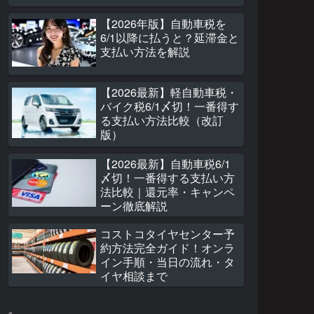
【2026年版】自動車税を
6/1以降に払うと？延滞金と
支払い方法を解説
【2026最新】軽自動車税・
バイク税6/1〆切！一番得す
る支払い方法比較（改訂
版）
【2026最新】自動車税6/1
〆切！一番得する支払い方
法比較｜還元率・キャンペ
ーン徹底解説
コストコタイヤセンター予
約方法完全ガイド！オンラ
イン手順・当日の流れ・タ
イヤ相談まで