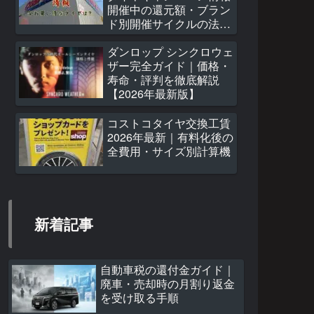
開催中の還元額・ブラン
ド別開催サイクルの法
則・次回予測ヒートマッ
プ
ダンロップ シンクロウェ
ザー完全ガイド｜価格・
寿命・評判を徹底解説
【2026年最新版】
コストコタイヤ交換工賃
2026年最新｜有料化後の
全費用・サイズ別計算機
新着記事
自動車税の還付金ガイド｜
廃車・売却時の月割り返金
を受け取る手順