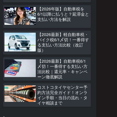
【2026年版】自動車税を
6/1以降に払うと？延滞金と
支払い方法を解説
【2026最新】軽自動車税・
バイク税6/1〆切！一番得す
る支払い方法比較（改訂
版）
【2026最新】自動車税6/1
〆切！一番得する支払い方
法比較｜還元率・キャンペ
ーン徹底解説
コストコタイヤセンター予
約方法完全ガイド！オンラ
イン手順・当日の流れ・タ
イヤ相談まで