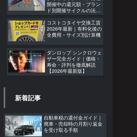
開催中の還元額・ブラン
ド別開催サイクルの法
則・次回予測ヒートマッ
プ
コストコタイヤ交換工賃
2026年最新｜有料化後の
全費用・サイズ別計算機
ダンロップ シンクロウェ
ザー完全ガイド｜価格・
寿命・評判を徹底解説
【2026年最新版】
新着記事
自動車税の還付金ガイド｜
廃車・売却時の月割り返金
を受け取る手順