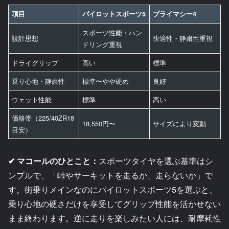
項目
パイロットスポーツ5
プライマシー4
スポーツ性能・ハン
設計思想
快適性・静粛性重視
ドリング重視
ドライグリップ
高い
標準
乗り心地・静粛性
標準〜やや硬め
良好
ウェット性能
標準
高い
価格帯（225/40ZR18
18,550円〜
サイズにより変動
目安）
✔ マコールのひとこと：
スポーツタイヤを選ぶ基準はシ
ンプルで、「峠やサーキットを走るか、走らないか」で
す。街乗りメインなのにパイロットスポーツ5を選ぶと、
乗り心地の硬さだけを享受してグリップ性能を活かせない
まま終わります。逆に走りを楽しみたい人には、耐摩耗性