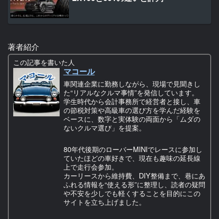
著者紹介
この記事を書いた人
マコール
車関連企業に勤務しながら、現場で見聞きし
た“リアルなクルマ事情”を発信しています。
学生時代から会計事務所で経営者と接し、車
の節税対策や高級車の選び方を学んだ経験を
ベースに、数字と実体験の両面から「ムダの
ないクルマ選び」を提案。
80年代後期のローバーMINIでレースに参加し
ていたほどの車好きで、現在も趣味の延長線
上で走行会参加。
カーリースから維持費、DIY整備まで、巷にあ
ふれる情報を“使える形”に整理し、読者の疑問
や不安を少しでも軽くすることを目的にこの
サイトを立ち上げました。