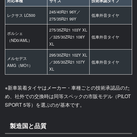
対応車種
サイズ
技術承認タイプ
245/40R21 96Y／
レクサス LC500
低車外音タイヤ
275/35R21 99Y
275/35ZR21 103Y XL
ポルシェ
／325/30ZR21 108Y
低車外音タイヤ
（ND0/AML）
XL
295/30ZR21 102Y XL
メルセデス
／305/30ZR21 107Y
低車外音タイヤ
AMG（MO1）
XL
※新車装着タイヤはメーカー・車種ごとの技術承認品のた
め、社外での交換時は同等スペックの市販モデル（PILOT
SPORT 5等）を選ぶのが基本です。
製造国と品質