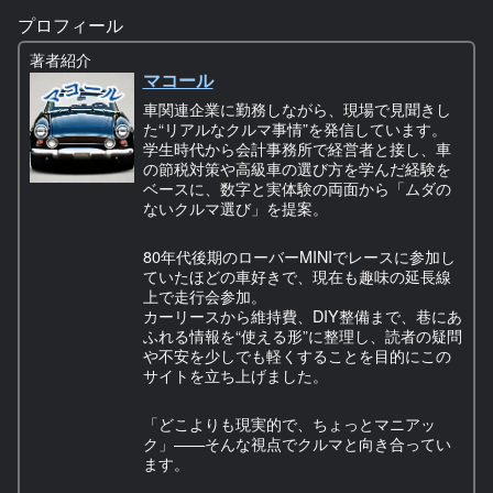
プロフィール
著者紹介
マコール
車関連企業に勤務しながら、現場で見聞きし
た“リアルなクルマ事情”を発信しています。
学生時代から会計事務所で経営者と接し、車
の節税対策や高級車の選び方を学んだ経験を
ベースに、数字と実体験の両面から「ムダの
ないクルマ選び」を提案。
80年代後期のローバーMINIでレースに参加し
ていたほどの車好きで、現在も趣味の延長線
上で走行会参加。
カーリースから維持費、DIY整備まで、巷にあ
ふれる情報を“使える形”に整理し、読者の疑問
や不安を少しでも軽くすることを目的にこの
サイトを立ち上げました。
「どこよりも現実的で、ちょっとマニアッ
ク」——そんな視点でクルマと向き合ってい
ます。