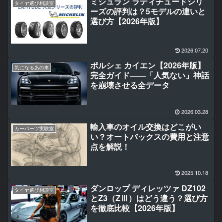
ミシュラン ラティチュードシリ
タイヤ選び相談室
ーズの評判は？5モデルの違いと
選び方【2026年版】
2026.07.20
ポルシェ カイエン【2026年版】
気になるあの車
完全ガイド——「人気ない」神話
を崩壊させる全データ
2026.03.28
輸入車のオイル交換はどこがい
カーパーツ実験室
い？オートバックスの費用と注意
点を解説！
2025.10.18
ダンロップ ディレッツァ DZ102
タイヤ選び相談室
とZ3（ZⅢ）はどう違う？選び方
を徹底比較【2026年版】