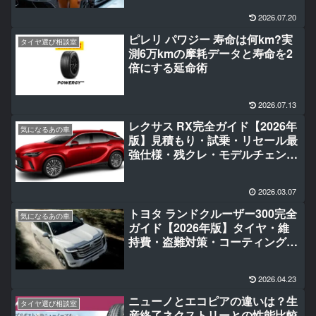
2026.07.20
ピレリ パワジー 寿命は何km?実
タイヤ選び相談室
測6万kmの摩耗データと寿命を2
倍にする延命術
2026.07.13
レクサス RX完全ガイド【2026年
気になるあの車
版】見積もり・試乗・リセール最
強仕様・残クレ・モデルチェン
ジ・セキュリティまで徹底解説
2026.03.07
トヨタ ランドクルーザー300完全
気になるあの車
ガイド【2026年版】タイヤ・維
持費・盗難対策・コーティング・
オプションまで徹底解説
2026.04.23
ニューノとエコピアの違いは？生
タイヤ選び相談室
産終了ネクストリーとの性能比較